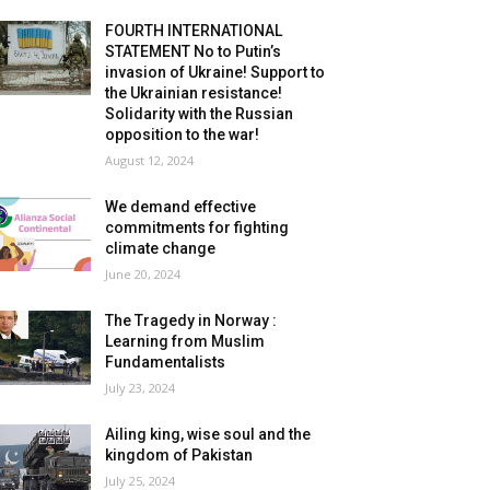
FOURTH INTERNATIONAL
STATEMENT No to Putin’s
invasion of Ukraine! Support to
the Ukrainian resistance!
Solidarity with the Russian
opposition to the war!
August 12, 2024
We demand effective
commitments for fighting
climate change
June 20, 2024
The Tragedy in Norway :
Learning from Muslim
Fundamentalists
July 23, 2024
Ailing king, wise soul and the
kingdom of Pakistan
July 25, 2024