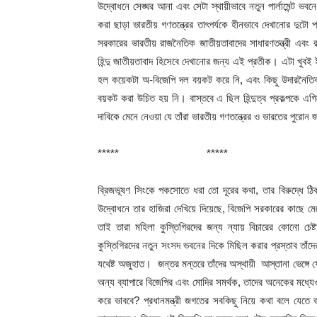
উদ্বোধনে সেঙ্ঘর আনা এবং সেটা স্থায়ীভাবে নতুন পার্লামেন্ট ভবন
করা ছাড়া ভারতীয় গণতন্ত্রের তাৎপর্যকে হীনভাবে দেখানোর দুটো প্
সরকারের ভারতীয় রাজনৈতিক জাতীয়তাবাদের সাধারণতন্ত্রী এবং র
হিন্দু জাতীয়তাবাদ হিসেবে দেখানোর জন্য এই প্রতীক। এটা খুবই 
হল কয়েকটা অ-বিজেপি দল বয়কট করে নি, এবং কিছু উদারনৈতিক 
বয়কট করা উচিত হয় নি। বাস্তবে এ ছিল হিন্দুত্ব প্রকল্পকে এগ
দাবিকে মেনে নেওয়া যে তাঁরা ভারতীয় গণতন্ত্রের ও ভারতের পুরোন 
***** ***** ***
ব্রিজভূষণ সিংকে পকসোতে ধরা তো দূরের কথা, তার বিরুদ্ধে ঠ
উদ্বোধনে তার হাজিরা দেখিয়ে দিয়েছে, বিজেপি সরকারের কাছে ম
তাই তারা মহিলা কুস্তিগিরদের জন্য ন্যায় বিচারের কোনো চেষ্
কুস্তিগিরদের নতুন সংসদ ভবনের দিকে মিছিল করার প্রস্তাব তাঁদ
যথেষ্ট অজুহাত। জন্তর মন্তরে তাঁদের অস্থায়ী আস্তানা ভেঙ্গে 
অন্য ব্যাপারে বিজেপির এবং মোদির সমর্থক, তাদের অনেকের মধ্য
করে ভাববে? প্রধানমন্ত্রী জগতের সবকিছু নিয়ে কথা বলে যেতে ভ