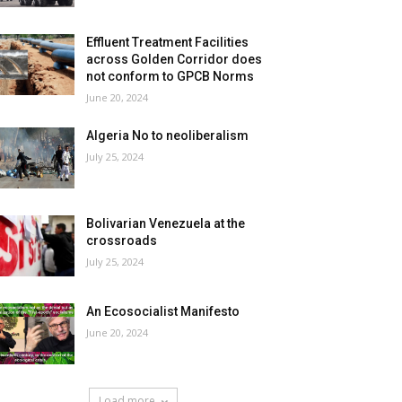
Effluent Treatment Facilities
across Golden Corridor does
not conform to GPCB Norms
June 20, 2024
Algeria No to neoliberalism
July 25, 2024
Bolivarian Venezuela at the
crossroads
July 25, 2024
An Ecosocialist Manifesto
June 20, 2024
Load more