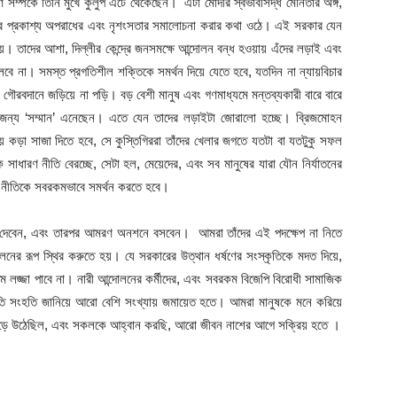
সম্পর্কে তিনি মুখে কুলুপ এঁটে থেকেছেন। এটা মোদীর স্বভাবসিদ্ধ মৌনতার অঙ্গ,
জার প্রকাশ্য অপরাধের এবং নৃশংসতার সমালোচনা করার কথা ওঠে। এই সরকার যেন
য়। তাদের আশা, দিল্লীর কেন্দ্রে জনসমক্ষে আন্দোলন বন্ধ হওয়ায় এঁদের লড়াই এবং
লবে না। সমস্ত প্রগতিশীল শক্তিকে সমর্থন দিয়ে যেতে হবে, যতদিন না ন্যায়বিচার
গৌরবদানে জড়িয়ে না পড়ি। বড় বেশী মানুষ এবং গণমাধ্যমে মন্তব্যকারী বারে বারে
 জন্য ‘সম্মান’ এনেছেন। এতে যেন তাদের লড়াইটা জোরালো হচ্ছে। ব্রিজমোহন
 কড়া সাজা দিতে হবে, সে কুস্তিগিররা তাঁদের খেলার জগতে যতটা বা যতটুকু সফল
ধারণ নীতি বেরচ্ছে, সেটা হল, মেয়েদের, এবং সব মানুষের যারা যৌন নির্যাতনের
এই নীতিকে সবরকমভাবে সমর্থন করতে হবে।
র্জন দেবেন, এবং তারপর আমরণ অনশনে বসবেন। আমরা তাঁদের এই পদক্ষেপ না নিতে
নের রূপ স্থির করুতে হয়। যে সরকারের উত্থান ধর্ষণের সংস্কৃতিকে মদত দিয়ে,
তম লজ্জা পাবে না। নারী আন্দোলনের কর্মীদের, এবং সবরকম বিজেপি বিরোধী সামাজিক
ি সংহতি জানিয়ে আরো বেশি সংখ্যায় জমায়েত হতে। আমরা মানুষকে মনে করিয়ে
 গড়ে উঠেছিল, এবং সকলকে আহ্বান করছি, আরো জীবন নাশের আগে সক্রিয় হতে ।