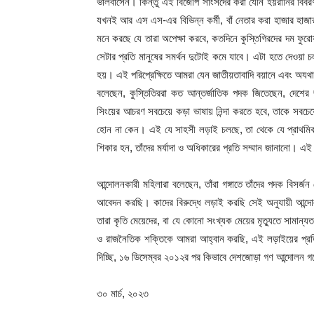
ভালবাসেন। কিন্তু এই বিজেপি সাংসদের করা যৌন হয়রানির বিবরণ 
যখনই আর এস এস-এর বিভিন্ন কর্মী, বাঁ নেতার করা হাজার হা
মনে করছে যে তারা অপেক্ষা করবে, কতদিনে কুস্তিগিরদের দম ফুরো
সেটার প্রতি মানুষের সমর্থন দুটোই কমে যাবে। এটা হতে দেওয়া চ
হয়। এই পরিপ্রেক্ষিতে আমরা যেন জাতীয়তাবাদি বয়ানে এবং অযথা 
বলেছেন, কুস্তিতিররা কত আন্তর্জাতিক পদক জিতেছেন, দেশের
সিংয়ের আচরণ সবচেয়ে কড়া ভাষায় নিন্দা করতে হবে, তাকে সবচেয়ে
হোন না কেন। এই যে সাহসী লড়াই চলছে, তা থেকে যে প্রাথমিক সা
শিকার হন, তাঁদের মর্যাদা ও অধিকারের প্রতি সম্মান জানানো। 
আন্দোলনকারী মহিলারা বলেছেন, তাঁরা গঙ্গাতে তাঁদের পদক বিস
আবেদন করছি। কাদের বিরুদ্ধে লড়াই করছি সেই অনুযায়ী আন্দোল
তারা কৃতি মেয়েদের, বা যে কোনো সংখ্যক মেয়ের মৃত্যুতে সামান্য
ও রাজনৈতিক শক্তিকে আমরা আহ্বান করছি, এই লড়াইয়ের প্রত
দিচ্ছি, ১৬ ডিসেম্বর ২০১২র পর কিভাবে দেশজোড়া গণ আন্দোলন
৩০ মার্চ, ২০২৩