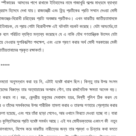
ে স্পীকারের আসনের পাশে রাখাকে ইতিহাসের নামে গাজাখুরি গল্পের মাধ্যমে ব্যাখ্যা
রয়াস হিসেবে দেখা যায়। রাজতন্ত্রী এবং হিন্দু প্রতীকের প্রতি সম্মান দেওয়া মোদী
াজতন্ত্র-বিরোধী চরিত্রের প্রতি অবজ্ঞার প্রতীকও। এখন ভারতীয় জাতীয়তাবাদকে
ইতিবাচক, যে প্রায় গোটা বিরোধীপক্ষ এই ঘটনাটা বয়কট করেছে। যেটা আশ্চর্যের,তা
বলে পরিচিত ব্যক্তি মন্তব্য করেছেন যে এ নাকি যৌথ গণতান্ত্রিক উতসব যেটা
িয়ে নেওয়ার সুপরিকল্পিত পদক্ষেপ, এবং একে গ্রহণ করার অর্থ মোদী সরকারের মেকী
জাতীয়তাবাদের প্রকৃত রক্ষাকর্তা।
**
িকমতো অনুসন্ধান করা হয় নি, এটাই যথেষ্ট খারাপ ছিল। কিন্তু তার উপর সংসদ
েয়েদের বিরুদ্ধে তার অত্যাচারের অপরাধ গৌণ, তার রাজনৈতিক ক্ষমতা অনেক বড়।
টা করবে না। বরং, কেন্দ্রীয় হুকুমের সেবাদাস হয়র, দিল্লী পুলিশ ঠিক করল যে
ের ও তাঁদের সমর্থকদের উপর শারীরিক হামলা করার ও তারপর গণহারে গ্রেপ্তার করার
ফেলা হয়েছে, এবং পরে তাঁরা ছাড়া পেলেও, আর ওখানে ফিরতে দেওয়া হচ্ছে না। যারা
েও কুস্তিগিরদের প্রতি যথেষ্ট সমর্থন আছে। এই সব মোদীভক্তদের একাংশ কী নতুন
ালবাসেন, বিশেষ করে ভারতীয় নারীত্বের জন্য তার শ্রদ্ধা ও চিন্তার কথা বলতে