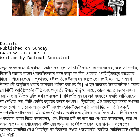
Details

Published on Sunday

04 June 2023 06:30

Written by Radical Socialist
নতুন সংসদ ভবন উদ্বোধন যেভাবে করা হল, তা চারটি কারণে অসম্মানজনক, এবং তা দেখায়,
বিজেপি সরকার কতটা ধারাবাহিকভাবে নামে ছাড়া সব দিক থেকেই একটি হিন্দুরাষ্ট্র কায়েমের
দিকে এগিয়ে চলেছে। প্রথমত, রাষ্ট্রপতিকে উদ্বোধন করতে তো বলাই হয় নি,, এমনকি
উদ্বোধনী অনুষ্ঠানে থাকার আমন্ত্রণ পর্যন্ত করা হয় নি। এ হল ভারতের উদারনৈতিক গণতন্ত্র
যে নির্দিষ্ট প্রতিষ্ঠাপর্বের নীতি এবং পদ্ধতির উপরে দাঁড়িয়ে আছে, তাকে সচেতনভাবে লঙ্ঘন
করা ও তার ভিত্তি দুর্বল করার পদক্ষেপ। রাষ্ট্রপতি মুর্মু যে এই ব্যবহারে সম্মতি জানিয়েছেন,
তা দেখিয়ে দেয়, তিনি মোদীর হুকুমের কতটা বশংবদ। দ্বিতীয়ত, এই অন্যায্য ক্ষমতা দখলের
পাশে দেখা এল, কেবলমাত্র মোদী অংশগ্রহণকারীদের প্রতি ভাষণ দিলেন, তিনি একাই
পাদপ্রদীপে থাকলেন। এটা একদমই তার মাত্রধিক অহমিকার সঙ্গে মিলে যায়। তিনি কেবল
একতরফা ভাষণ দিতে ভালবাসেন, এবং নিজের ছবি সব জায়গায় দেখাতে ভালবাসেন, আর সে
এমন মাত্রায় যা গোয়েবলস হিটলারের জন্য যা করেছিল তাকেও হার মানায়। এক্ষেত্রে
অবশ্যই তলানীটা দেখা গিয়েছিল নাগরিকদের দেওয়া প্রত্যেকটা কোভিড সার্টিফিকেটে মোদির
ছবি সেঁটে।