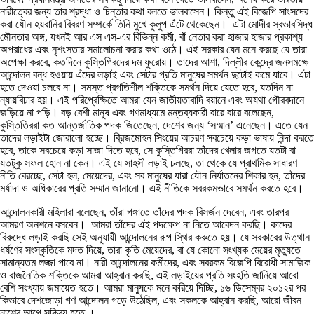
নারীত্বের জন্য তার শ্রদ্ধা ও চিন্তার কথা বলতে ভালবাসেন। কিন্তু এই বিজেপি সাংসদের
করা যৌন হয়রানির বিবরণ সম্পর্কে তিনি মুখে কুলুপ এঁটে থেকেছেন। এটা মোদীর স্বভাবসিদ্ধ
মৌনতার অঙ্গ, যখনই আর এস এস-এর বিভিন্ন কর্মী, বাঁ নেতার করা হাজার হাজার প্রকাশ্য
অপরাধের এবং নৃশংসতার সমালোচনা করার কথা ওঠে। এই সরকার যেন মনে করছে যে তারা
অপেক্ষা করবে, কতদিনে কুস্তিগিরদের দম ফুরোয়। তাদের আশা, দিল্লীর কেন্দ্রে জনসমক্ষে
আন্দোলন বন্ধ হওয়ায় এঁদের লড়াই এবং সেটার প্রতি মানুষের সমর্থন দুটোই কমে যাবে। এটা
হতে দেওয়া চলবে না। সমস্ত প্রগতিশীল শক্তিকে সমর্থন দিয়ে যেতে হবে, যতদিন না
ন্যায়বিচার হয়। এই পরিপ্রেক্ষিতে আমরা যেন জাতীয়তাবাদি বয়ানে এবং অযথা গৌরবদানে
জড়িয়ে না পড়ি। বড় বেশী মানুষ এবং গণমাধ্যমে মন্তব্যকারী বারে বারে বলেছেন,
কুস্তিতিররা কত আন্তর্জাতিক পদক জিতেছেন, দেশের জন্য ‘সম্মান’ এনেছেন। এতে যেন
তাদের লড়াইটা জোরালো হচ্ছে। ব্রিজমোহন সিংয়ের আচরণ সবচেয়ে কড়া ভাষায় নিন্দা করতে
হবে, তাকে সবচেয়ে কড়া সাজা দিতে হবে, সে কুস্তিগিররা তাঁদের খেলার জগতে যতটা বা
যতটুকু সফল হোন না কেন। এই যে সাহসী লড়াই চলছে, তা থেকে যে প্রাথমিক সাধারণ
নীতি বেরচ্ছে, সেটা হল, মেয়েদের, এবং সব মানুষের যারা যৌন নির্যাতনের শিকার হন, তাঁদের
মর্যাদা ও অধিকারের প্রতি সম্মান জানানো। এই নীতিকে সবরকমভাবে সমর্থন করতে হবে।
আন্দোলনকারী মহিলারা বলেছেন, তাঁরা গঙ্গাতে তাঁদের পদক বিসর্জন দেবেন, এবং তারপর
আমরণ অনশনে বসবেন। আমরা তাঁদের এই পদক্ষেপ না নিতে আবেদন করছি। কাদের
বিরুদ্ধে লড়াই করছি সেই অনুযায়ী আন্দোলনের রূপ স্থির করুতে হয়। যে সরকারের উত্থান
ধর্ষণের সংস্কৃতিকে মদত দিয়ে, তারা কৃতি মেয়েদের, বা যে কোনো সংখ্যক মেয়ের মৃত্যুতে
সামান্যতম লজ্জা পাবে না। নারী আন্দোলনের কর্মীদের, এবং সবরকম বিজেপি বিরোধী সামাজিক
ও রাজনৈতিক শক্তিকে আমরা আহ্বান করছি, এই লড়াইয়ের প্রতি সংহতি জানিয়ে আরো
বেশি সংখ্যায় জমায়েত হতে। আমরা মানুষকে মনে করিয়ে দিচ্ছি, ১৬ ডিসেম্বর ২০১২র পর
কিভাবে দেশজোড়া গণ আন্দোলন গড়ে উঠেছিল, এবং সকলকে আহ্বান করছি, আরো জীবন
নাশের আগে সক্রিয় হতে ।