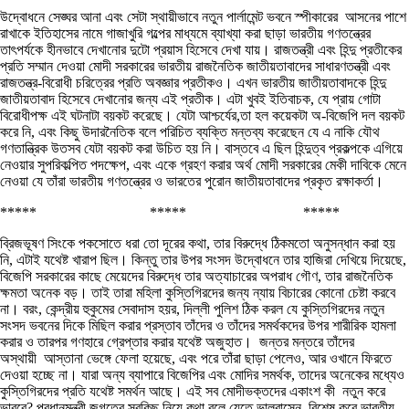
উদ্বোধনে সেঙ্ঘর আনা এবং সেটা স্থায়ীভাবে নতুন পার্লামেন্ট ভবনে স্পীকারের আসনের পাশে
রাখাকে ইতিহাসের নামে গাজাখুরি গল্পের মাধ্যমে ব্যাখ্যা করা ছাড়া ভারতীয় গণতন্ত্রের
তাৎপর্যকে হীনভাবে দেখানোর দুটো প্রয়াস হিসেবে দেখা যায়। রাজতন্ত্রী এবং হিন্দু প্রতীকের
প্রতি সম্মান দেওয়া মোদী সরকারের ভারতীয় রাজনৈতিক জাতীয়তাবাদের সাধারণতন্ত্রী এবং
রাজতন্ত্র-বিরোধী চরিত্রের প্রতি অবজ্ঞার প্রতীকও। এখন ভারতীয় জাতীয়তাবাদকে হিন্দু
জাতীয়তাবাদ হিসেবে দেখানোর জন্য এই প্রতীক। এটা খুবই ইতিবাচক, যে প্রায় গোটা
বিরোধীপক্ষ এই ঘটনাটা বয়কট করেছে। যেটা আশ্চর্যের,তা হল কয়েকটা অ-বিজেপি দল বয়কট
করে নি, এবং কিছু উদারনৈতিক বলে পরিচিত ব্যক্তি মন্তব্য করেছেন যে এ নাকি যৌথ
গণতান্ত্রিক উতসব যেটা বয়কট করা উচিত হয় নি। বাস্তবে এ ছিল হিন্দুত্ব প্রকল্পকে এগিয়ে
নেওয়ার সুপরিকল্পিত পদক্ষেপ, এবং একে গ্রহণ করার অর্থ মোদী সরকারের মেকী দাবিকে মেনে
নেওয়া যে তাঁরা ভারতীয় গণতন্ত্রের ও ভারতের পুরোন জাতীয়তাবাদের প্রকৃত রক্ষাকর্তা।
***** ***** *****
ব্রিজভূষণ সিংকে পকসোতে ধরা তো দূরের কথা, তার বিরুদ্ধে ঠিকমতো অনুসন্ধান করা হয়
নি, এটাই যথেষ্ট খারাপ ছিল। কিন্তু তার উপর সংসদ উদ্বোধনে তার হাজিরা দেখিয়ে দিয়েছে,
বিজেপি সরকারের কাছে মেয়েদের বিরুদ্ধে তার অত্যাচারের অপরাধ গৌণ, তার রাজনৈতিক
ক্ষমতা অনেক বড়। তাই তারা মহিলা কুস্তিগিরদের জন্য ন্যায় বিচারের কোনো চেষ্টা করবে
না। বরং, কেন্দ্রীয় হুকুমের সেবাদাস হয়র, দিল্লী পুলিশ ঠিক করল যে কুস্তিগিরদের নতুন
সংসদ ভবনের দিকে মিছিল করার প্রস্তাব তাঁদের ও তাঁদের সমর্থকদের উপর শারীরিক হামলা
করার ও তারপর গণহারে গ্রেপ্তার করার যথেষ্ট অজুহাত। জন্তর মন্তরে তাঁদের
অস্থায়ী আস্তানা ভেঙ্গে ফেলা হয়েছে, এবং পরে তাঁরা ছাড়া পেলেও, আর ওখানে ফিরতে
দেওয়া হচ্ছে না। যারা অন্য ব্যাপারে বিজেপির এবং মোদির সমর্থক, তাদের অনেকের মধ্যেও
কুস্তিগিরদের প্রতি যথেষ্ট সমর্থন আছে। এই সব মোদীভক্তদের একাংশ কী নতুন করে
ভাববে? প্রধানমন্ত্রী জগতের সবকিছু নিয়ে কথা বলে যেতে ভালবাসেন, বিশেষ করে ভারতীয়